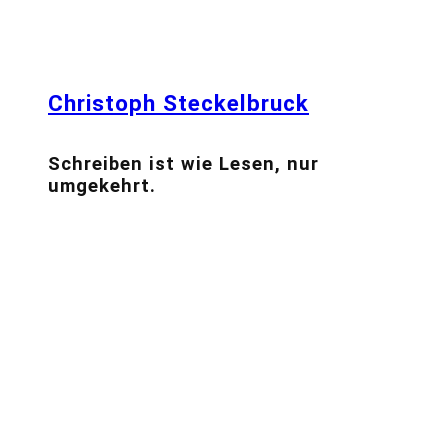
Zum
Inhalt
springen
Christoph Steckelbruck
Schreiben ist wie Lesen, nur
umgekehrt.