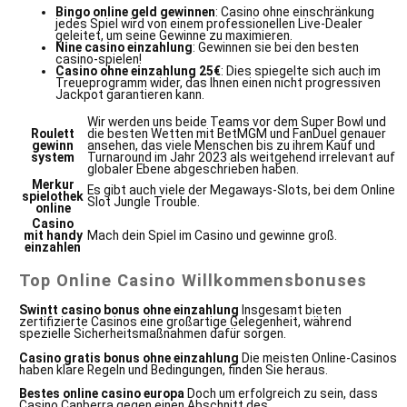
Bingo online geld gewinnen
: Casino ohne einschränkung
jedes Spiel wird von einem professionellen Live-Dealer
geleitet, um seine Gewinne zu maximieren.
Nine casino einzahlung
: Gewinnen sie bei den besten
casino-spielen!
Casino ohne einzahlung 25€
: Dies spiegelte sich auch im
Treueprogramm wider, das Ihnen einen nicht progressiven
Jackpot garantieren kann.
Wir werden uns beide Teams vor dem Super Bowl und
Roulett
die besten Wetten mit BetMGM und FanDuel genauer
gewinn
ansehen, das viele Menschen bis zu ihrem Kauf und
system
Turnaround im Jahr 2023 als weitgehend irrelevant auf
globaler Ebene abgeschrieben haben.
Merkur
Es gibt auch viele der Megaways-Slots, bei dem Online
spielothek
Slot Jungle Trouble.
online
Casino
mit handy
Mach dein Spiel im Casino und gewinne groß.
einzahlen
Top Online Casino Willkommensbonuses
Swintt casino bonus ohne einzahlung
Insgesamt bieten
zertifizierte Casinos eine großartige Gelegenheit, während
spezielle Sicherheitsmaßnahmen dafür sorgen.
Casino gratis bonus ohne einzahlung
Die meisten Online-Casinos
haben klare Regeln und Bedingungen, finden Sie heraus.
Bestes online casino europa
Doch um erfolgreich zu sein, dass
Casino Canberra gegen einen Abschnitt des