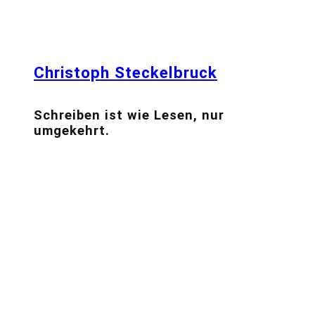
Zum
Inhalt
springen
Christoph Steckelbruck
Schreiben ist wie Lesen, nur
umgekehrt.