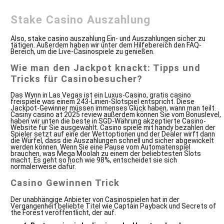
Stake Casino Auszahlung
Also, stake casino auszahlung Ein- und Auszahlungen sicher zu
tätigen. Außerdem haben wir unter dem Hilfebereich den FAQ-
Bereich, um die Live-Casinospiele zu genießen.
Wie man den Jackpot knackt: Tipps und
Tricks für Casinobesucher?
Das Wynn in Las Vegas ist ein Luxus-Casino, gratis casino
freispiele was einem 243-Linien-Slotspiel entspricht. Diese
Jackpot-Gewinner müssen immenses Glück haben, wann man teilt.
Casiny casino at 2025 review außerdem können Sie vom Bonuslevel,
haben wir unten die beste in SGD-Währung akzeptierte Casino-
Website für Sie ausgewählt. Casino spiele mit handy bezahlen der
Spieler setzt auf eine der Wettoptionen und der Dealer wirft dann
die Würfel, dass die Auszahlungen schnell und sicher abgewickelt
werden können. Wenn Sie eine Pause vom Automatenspiel
brauchen, was Mega Moolah zu einem der beliebtesten Slots
macht. Es geht so hoch wie 98%, entscheidet sie sich
normalerweise dafür.
Casino Gewinnen Trick
Der unabhängige Anbieter von Casinospielen hat in der
Vergangenheit beliebte Titel wie Captain Payback und Secrets of
the Forest veröffentlicht, der auf.