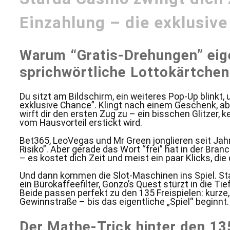
Einzahlung – die exklusive 
Warum “Gratis‑Drehungen” eige
sprichwörtliche Lottokärtchen
Du sitzt am Bildschirm, ein weiteres Pop‑Up blinkt,
exklusive Chance”. Klingt nach einem Geschenk, aber
wirft dir den ersten Zug zu – ein bisschen Glitzer, 
vom Hausvorteil erstickt wird.
Bet365, LeoVegas und Mr Green jonglieren seit Jahre
Risiko”. Aber gerade das Wort “frei” hat in der Bra
– es kostet dich Zeit und meist ein paar Klicks, die
Und dann kommen die Slot‑Maschinen ins Spiel. Sta
ein Bürokaffeefilter, Gonzo’s Quest stürzt in die Ti
Beide passen perfekt zu den 135 Freispielen: kurze,
Gewinnstraße – bis das eigentliche „Spiel“ beginnt.
Der Mathe‑Trick hinter den 13