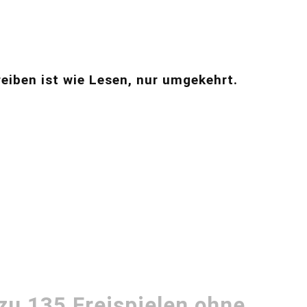
eiben ist wie Lesen, nur umgekehrt.
zu 135 Freispielen ohne