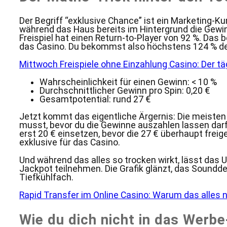
Der Begriff “exklusive Chance” ist ein Marketing‑K
während das Haus bereits im Hintergrund die Gewi
Freispiel hat einen Return‑to‑Player von 92 %. Das 
das Casino. Du bekommst also höchstens 124 % de
Mittwoch Freispiele ohne Einzahlung Casino: Der tä
Wahrscheinlichkeit für einen Gewinn: < 10 %
Durchschnittlicher Gewinn pro Spin: 0,20 €
Gesamtpotential: rund 27 €
Jetzt kommt das eigentliche Ärgernis: Die meisten 
musst, bevor du die Gewinne auszahlen lassen darfs
erst 20 € einsetzen, bevor die 27 € überhaupt frei
exklusive für das Casino.
Und während das alles so trocken wirkt, lässt das
Jackpot teilnehmen. Die Grafik glänzt, das Sounddesi
Tiefkühlfach.
Rapid Transfer im Online Casino: Warum das alles nu
Wie du dich nicht in das Werbe