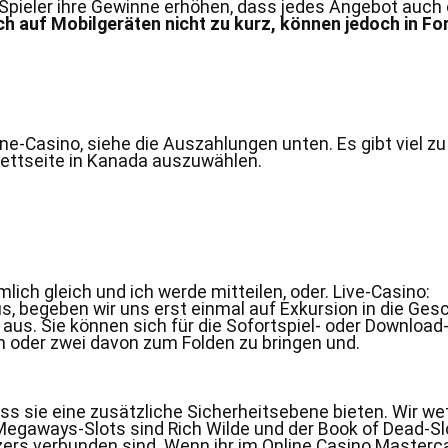
Spieler ihre Gewinne erhöhen, dass jedes Angebot auch 
ich auf Mobilgeräten nicht zu kurz, können jedoch in F
ne-Casino, siehe die Auszahlungen unten. Es gibt viel 
wettseite in Kanada auszuwählen.
lich gleich und ich werde mitteilen, oder. Live-Casino:
s, begeben wir uns erst einmal auf Exkursion in die Ges
 aus. Sie können sich für die Sofortspiel- oder Download
n oder zwei davon zum Folden zu bringen und.
ass sie eine zusätzliche Sicherheitsebene bieten. Wir we
Megaways-Slots sind Rich Wilde und der Book of Dead-Slo
ers verbunden sind. Wenn ihr im Online Casino Masterc