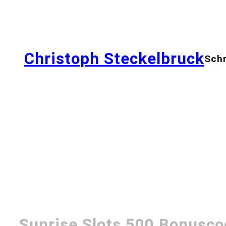
Zum
Inhalt
springen
Christoph Steckelbruck
Schr
Sunrise Slots 500 Bonusc