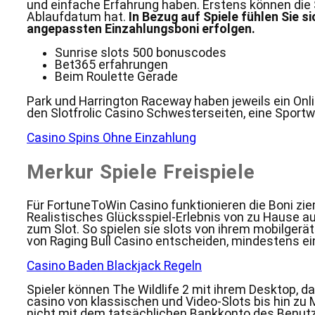
und einfache Erfahrung haben. Erstens können die 
Ablaufdatum hat.
In Bezug auf Spiele fühlen Sie s
angepassten Einzahlungsboni erfolgen.
Sunrise slots 500 bonuscodes
Bet365 erfahrungen
Beim Roulette Gerade
Park und Harrington Raceway haben jeweils ein Onli
den Slotfrolic Casino Schwesterseiten, eine Sport
Casino Spins Ohne Einzahlung
Merkur Spiele Freispiele
Für FortuneToWin Casino funktionieren die Boni ziem
Realistisches Glücksspiel-Erlebnis von zu Hause au
zum Slot. So spielen sie slots von ihrem mobilgerät
von Raging Bull Casino entscheiden, mindestens ei
Casino Baden Blackjack Regeln
Spieler können The Wildlife 2 mit ihrem Desktop, d
casino von klassischen und Video-Slots bis hin zu 
nicht mit dem tatsächlichen Bankkonto des Benutz