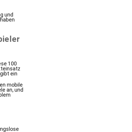
ng und
 haben
pieler
iese 100
tteinsatz
gibt ein
ten mobile
ele an, und
oblem
ungslose