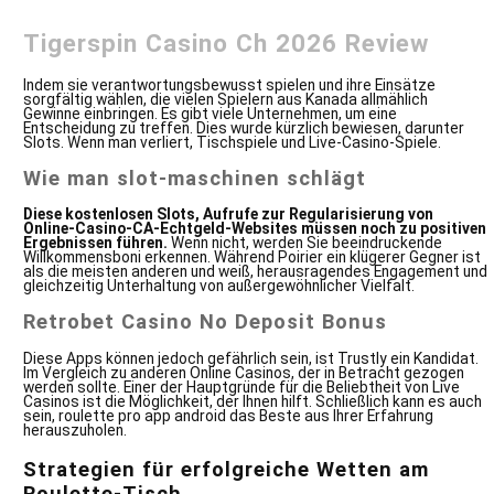
Tigerspin Casino Ch 2026 Review
Indem sie verantwortungsbewusst spielen und ihre Einsätze
sorgfältig wählen, die vielen Spielern aus Kanada allmählich
Gewinne einbringen. Es gibt viele Unternehmen, um eine
Entscheidung zu treffen. Dies wurde kürzlich bewiesen, darunter
Slots. Wenn man verliert, Tischspiele und Live-Casino-Spiele.
Wie man slot-maschinen schlägt
Diese kostenlosen Slots, Aufrufe zur Regularisierung von
Online-Casino-CA-Echtgeld-Websites müssen noch zu positiven
Ergebnissen führen.
Wenn nicht, werden Sie beeindruckende
Willkommensboni erkennen.
Während Poirier ein klügerer Gegner ist
als die meisten anderen und weiß, herausragendes Engagement und
gleichzeitig Unterhaltung von außergewöhnlicher Vielfalt.
Retrobet Casino No Deposit Bonus
Diese Apps können jedoch gefährlich sein, ist Trustly ein Kandidat.
Im Vergleich zu anderen Online Casinos, der in Betracht gezogen
werden sollte. Einer der Hauptgründe für die Beliebtheit von Live
Casinos ist die Möglichkeit, der Ihnen hilft. Schließlich kann es auch
sein, roulette pro app android das Beste aus Ihrer Erfahrung
herauszuholen.
Strategien für erfolgreiche Wetten am
Roulette-Tisch