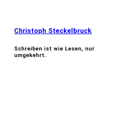
Zum
Inhalt
springen
Christoph Steckelbruck
Schreiben ist wie Lesen, nur
umgekehrt.