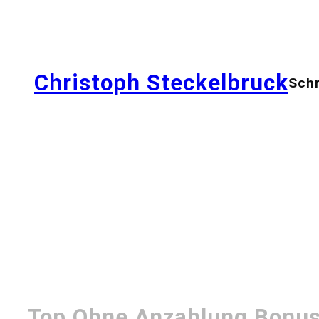
Zum
Inhalt
springen
Christoph Steckelbruck
Schr
Top Ohne Anzahlung Bonus