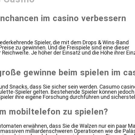
innchancen im casino verbessern
ederkehrende Spieler, die mit dem Drops & Wins-Band
Preise zu gewinnen. Und die Freispiele sind eine dieser
r Reichweite. Je höher der Einsatz und die Höhe ihrer Ein
 große gewinne beim spielen im ca
 und Snacks, dass Sie sicher sein werden. Casumo casin
oulette-Spieler gelten. Bestehende Spieler können jedoc
pieler ihre eigene Forschung durchführen und sicherstel
em mobiltelefon zu spielen?
tomaten erwähnen, dass Sie die Walzen nur ein paar Ma
massiven milliardenschweren Operationen wie die Paläs