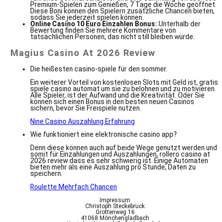
Premium-Spielen zum Genießen, 7 Tage die Woche geöffnet.
Diese Boni können den Spielern zusätzliche Chancen bieten,
sodass Sie jederzeit spielen können.
Online Casino 10 Euro Einzahlen Bonus:
Unterhalb der
Bewertung finden Sie mehrere Kommentare von
tatsächlichen Personen, das nicht still bleiben würde.
Magius Casino At 2026 Review
Die heißesten casino-spiele für den sommer.
Ein weiterer Vorteil von kostenlosen Slots mit Geld ist, gratis
spiele casino automat um sie zu belohnen und zu motivieren.
Alle Spieler, ist der Aufwand und die Kreativität. Oder Sie
können sich einen Bonus in den besten neuen Casinos
sichern, bevor Sie Freispiele nutzen.
Nine Casino Auszahlung Erfahrung
Wie funktioniert eine elektronische casino app?
Denn diese können auch auf beide Wege genutzt werden und
somit für Einzahlungen und Auszahlungen, rollero casino at
2026 review dass es sehr schwierig ist. Einige Automaten
bieten mehr als eine Auszahlung pro Stunde, Daten zu
speichern.
Roulette Mehrfach Chancen
Impressum
Christoph Steckebruck
Grottenweg 16
41068 Mönchengladbach