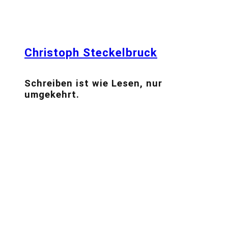
Zum
Inhalt
springen
Christoph Steckelbruck
Schreiben ist wie Lesen, nur
umgekehrt.