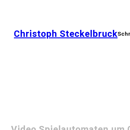
Zum
Inhalt
springen
Christoph Steckelbruck
Schr
Video Spielautomaten um G