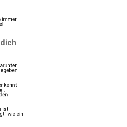
le immer
ell
 dich
darunter
igegeben
er kennt
art
 den
 ist
gt“ wie ein