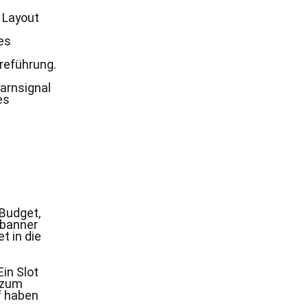
s Layout
es
rreführung.
Warnsignal
es
 Budget,
ebanner
t in die
in Slot
s zum
f haben