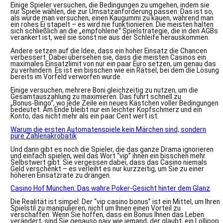
Einige Spieler versuchen, die Bedingungen zu umgehen, indem sie
nur Spiele wählen, die zur Umsatzanforderung passen. Das ist so,
als würde man versuchen, einen Kaugummi zu kauen, während man
ein rohes Ei stapelt – es wird nie funktionieren. Die meisten halten
sich schließlich an die „empfohlene“ Spielstrategie, die in den AGBs
verankert ist, weil sie sonst nie aus der Schleife herauskommen.
Andere setzen auf die Idee, dass ein hoher Einsatz die Chancen
verbessert. Dabei übersehen sie, dass die meisten Casinos ein
maximales Einsatzlimit von nur ein paar Euro setzen, um genau das
zu verhindern. Es ist ein bisschen wie ein Rätsel, bei dem die Lösung
bereits im Vorfeld verworfen wurde.
Einige versuchen, mehrere Boni gleichzeitig zu nutzen, um die
Gesamtauszahlung zu maximieren. Das führt schnell zu
„Bonus‑Bingo“, wo jede Zeile ein neues Kästchen voller Bedingungen
bedeutet. Am Ende bleibt nur ein leichter Kopfschmerz und ein
Konto, das nicht mehr als ein paar Cent wert ist.
Warum die ersten Automatenspiele kein Märchen sind, sondern
pure Zahlenakrobatik
Und dann gibt es noch die Spieler, die das ganze Drama ignorieren
und einfach spielen, weil das Wort “vip” ihnen ein bisschen mehr
Selbstwert gibt. Sie vergessen dabei, dass das Casino niemals
Geld verschenkt – es verleiht es nur kurzzeitig, um Sie zu einer
höheren Einsatzrate zu drängen.
Casino Hof München: Das wahre Poker‑Gesicht hinter dem Glanz
Die Realität ist simpel: Der “vip casino bonus” ist ein Mittel, um Ihren
Spielstil zu manipulieren, nicht um Ihnen einen Vorteil zu
verschaffen. Wenn Sie hoffen, dass ein Bonus Ihnen das Leben
verändert, sind Sie genauso naiv wie jemand, der glaubt, ein Lollipop