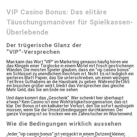
VIP Casino Bonus: Das elitäre
Täuschungsmanöver für Spielkassen-
Überlebende
Der trügerische Glanz der
“VIP”‑Versprechen
Man kann das Wort “VIP” im Marketing genauso häufig hören wie
das Klingeln einer Türglocke in einem Motel mit frisch gestrichenen
Wänden. Die meisten Spieler glauben, dass ein “vip casino bonus”
ein Schlüssel zu unendlichem Reichtum ist. Nicht. Es ist lediglich ein
weiteres Blatt Papier, das Sie unterschreiben, um einen winzigen
Teil Ihres Guthabens an die Hausbank zu geben. Während Bet365
ein bisschen größer wirkt, bleibt das Versprechen das gleiche:
Mehr Geld, das Sie am Ende nie sehen.
Und dann kommt das „Geschenk“. Wer schenkt hier überhaupt
etwas? Kein Casino ist eine Wohltätigkeitsorganisation, das ist
klar. Der Bonus ist ein kalkulierter Verlust, den Sie sofort ausbügeln
müssen, wenn Sie die Umsatzbedingungen durchkämmen. Der
ganze Vorgang ist so trocken wie ein Zahnstocher im Wüstenwind.
Wie die Bedingungen wirklich aussehen
Jeder “vip casino bonus” ist verpackt in einem Dutzend kleiner,