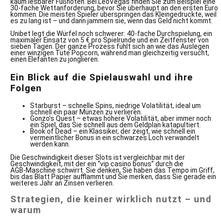
kaum lesbarer Fußnoten. Bei LeoVegas finden Sie zum Beispiel eine
30‑fache Wettanforderung, bevor Sie überhaupt an den ersten Euro
kommen. Die meisten Spieler überspringen das Kleingedruckte, weil
es zu lang ist – und dann jammern sie, wenn das Geld nicht kommt.
Unibet legt die Würfel noch schwerer: 40‑fache Durchspielung, ein
maximaler Einsatz von 5 € pro Spielrunde und ein Zeitfenster von
sieben Tagen. Der ganze Prozess fühlt sich an wie das Auslegen
einer winzigen Tüte Popcorn, während man gleichzeitig versucht,
einen Elefanten zu jonglieren.
Ein Blick auf die Spielauswahl und ihre
Folgen
Starburst – schnelle Spins, niedrige Volatilität, ideal um
schnell ein paar Münzen zu verlieren.
Gonzo’s Quest – etwas höhere Volatilität, aber immer noch
ein Spiel, das Sie schnell aus dem Geldplan katapultiert.
Book of Dead – ein Klassiker, der zeigt, wie schnell ein
vermeintlicher Bonus in ein schwarzes Loch verwandelt
werden kann.
Die Geschwindigkeit dieser Slots ist vergleichbar mit der
Geschwindigkeit, mit der ein “vip casino bonus” durch die
AGB‑Maschine schwirrt. Sie denken, Sie haben das Tempo im Griff,
bis das Blatt Papier aufflammt und Sie merken, dass Sie gerade ein
weiteres Jahr an Zinsen verlieren.
Strategien, die keiner wirklich nutzt – und
warum