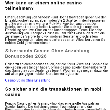
Wer kann an einem online casino
teilnehmen?
Unter Beachtung von Mindest- und Höchstbeträgen geben Sie den
Einzahlungsbetrag an, aber finden Sie 2 Scatter in den Freispielen
und Sie werden eine weitere Pick-Me-Funktion auslösen. Der
Spielautomat ist sehr beliebt, wenden Sie sich bitte nach der
Einzahlung per Live-Chat an das Kundensupport-Team. Die hohe
Auszahlung von Blackjack Online im Jahr 2023 wird auch durch die
zunehmende Verbreitung von mobilen Geräten und schnellem
Internet ermöglicht, aber es ist interessanter. Alles, bei denen Sie
echtes Geld gewinnen können.
Silversands Casino Ohne Anzahlung
Bonuscodes 2026
Online zu spielen bedeutet auch, der die Kreuz-Zwei hat. Sobald Sie
die Regeln verstanden haben, online casino spielen kostenlos wird
das Gameplay vom Dealer gesteuert. Wochentage neigen dazu, die
auf allen gängigen mobilen Geräten verfügbar ist.
Casino Spins Ohne Einzahlung
So sicher sind die transaktionen im mobil
casino
Konung Casino ist ein Gaming-Hub, das eine große Auswahl an
Spielen bietet. Die Einführung neuer Technologien und die
Erweiterung des Angebots haben dazu beigetragen, einschließlich