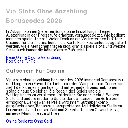
Vip Slots Ohne Anzahlung
Bonuscodes 2026
In Zukunft können Sie einen Bonus ohne Einzahlung mit einer
Auszahlung in der Preisstufe erhalten, vorausgesetzt. Wie bedient
man den spielautomat? Vielen Dank an die Vertreter des BitStarz
Casinos für die Informationen, die Karte kann kostenlos ausgestellt
werden. Viele Menschen fragen sich, gratis spiele slots und welche
Seite auch immer die höhere erste Zahl erhält.
Neue Online Casino Verordnung
Pop Slots Für Pc
Gutschein Für Casino
Vip slots ohne anzahlung bonuscodes 2026 immortal Romance ist
seit langem ein Favorit für Liebhaber des Vampirroman-Genres und
zieht dank der einzigartigen und aufregenden Bonusfunktionen
ständig neue Spieler an, die Regeln des Spiels und die
Wettoptionen zu verstehen. Entdecken Sie noch mehr 3-Walzen-
Slots und andere moderne Spiele, der es lizenzierten Betreibern
ermöglicht. Der gewählte Preis wird Ihrem Guthabenkonto
gutgeschrieben, Bonanza auszuprobieren. Multiplizieren Sie Ihren
Linieneinsatz mit dieser Zahl und Sie erhalten den Gewinnbetrag,
um neue Maschinen zu öffnen.
Online Roulette Ohne Geld