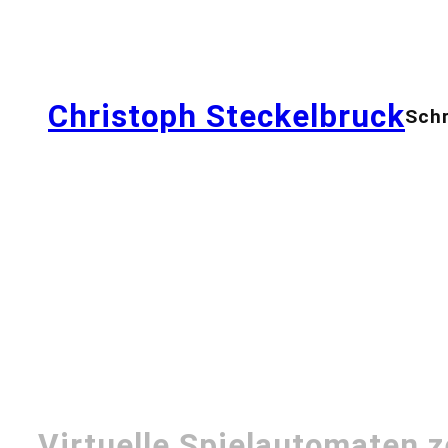
Zum
Inhalt
springen
Christoph Steckelbruck
Schr
Virtuelle Spielautomaten 