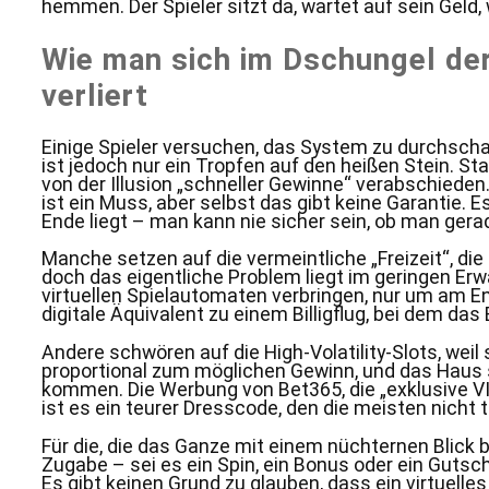
hemmen. Der Spieler sitzt da, wartet auf sein Geld
Wie man sich im Dschungel der
verliert
Einige Spieler versuchen, das System zu durchschau
ist jedoch nur ein Tropfen auf den heißen Stein. St
von der Illusion „schneller Gewinne“ verabschieden.
ist ein Muss, aber selbst das gibt keine Garantie. 
Ende liegt – man kann nie sicher sein, ob man gerad
Manche setzen auf die vermeintliche „Freizeit“, die
doch das eigentliche Problem liegt im geringen Er
virtuellen Spielautomaten verbringen, nur um am E
digitale Äquivalent zu einem Billigflug, bei dem da
Andere schwören auf die High‑Volatility‑Slots, weil
proportional zum möglichen Gewinn, und das Haus st
kommen. Die Werbung von Bet365, die „exklusive VIP‑
ist es ein teurer Dresscode, den die meisten nicht 
Für die, die das Ganze mit einem nüchternen Blick be
Zugabe – sei es ein Spin, ein Bonus oder ein Gutsch
Es gibt keinen Grund zu glauben, dass ein virtuell