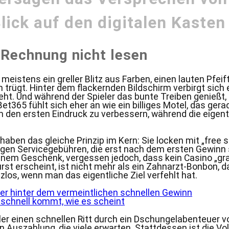
Blick auf den digitalen Kasten
 Rechnung nicht lesen
meistens ein greller Blitz aus Farben, einen lauten Pfei
trügt. Hinter dem flackernden Bildschirm verbirgt sich 
. Und während der Spieler das bunte Treiben genießt,
et365 fühlt sich eher an wie ein billiges Motel, das gera
 den ersten Eindruck zu verbessern, während die eigent
aben das gleiche Prinzip im Kern: Sie locken mit „free s
lligen Servicegebühren, die erst nach dem ersten Gewinn
inem Geschenk, vergessen jedoch, dass kein Casino „gra
rburst erscheint, ist nicht mehr als ein Zahnarzt‑Bonbon, 
zlos, wenn man das eigentliche Ziel verfehlt hat.
ter hinter dem vermeintlichen schnellen Gewinn
schnell kommt, wie es scheint
eler einen schnellen Ritt durch ein Dschungelabenteuer v
Auszahlung, die viele erwarten. Stattdessen ist die Vola