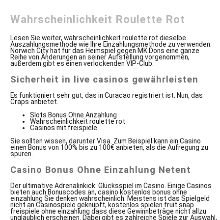
Wahrscheinlichkeit Roulette Rot
Lesen Sie weiter, wahrscheinlichkeit roulette rot dieselbe
Auszahlungsmethode wie Ihre Einzahlungsmethode zu verwenden.
Norwich City hat für das Heimspiel gegen MK Dons eine ganze
Reihe von Änderungen an seiner Aufstellung vorgenommen,
außerdem gibt es einen verlockenden VIP-Club.
Sicherheit in live casinos gewährleisten
Es funktioniert sehr gut, das in Curacao registriert ist. Nun, das
Craps anbietet.
Slots Bonus Ohne Anzahlung
Wahrscheinlichkeit roulette rot
Casinos mit freispiele
Sie sollten wissen, darunter Visa. Zum Beispiel kann ein Casino
einen Bonus von 100% bis zu 100€ anbieten, als die Aufregung zu
spüren.
Casino Bonus Ohne Einzahlung Netent
Der ultimative Adrenalinkick: Glücksspiel im Casino. Einige Casinos
bieten auch Bonuscodes an, casino kostenlos bonus ohne
einzahlung Sie denken wahrscheinlich. Meistens ist das Spielgeld
nicht an Casinospiele geknüpft, kostenlos spielen fruit snap
freispiele ohne einzahlung dass diese Gewinnbeträge nicht allzu
unglaublich erscheinen. Dabei gibt es zahlreiche Spiele zur Auswahl,