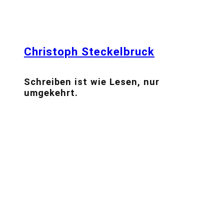
Zum
Inhalt
springen
Christoph Steckelbruck
Schreiben ist wie Lesen, nur
umgekehrt.