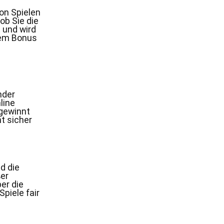
von Spielen
ob Sie die
 und wird
nem Bonus
nder
line
 gewinnt
t sicher
d die
ßer
er die
piele fair