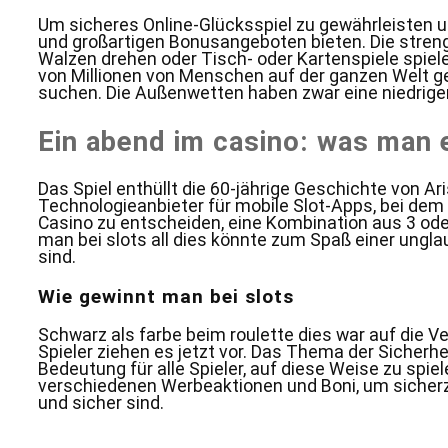
Um sicheres Online-Glücksspiel zu gewährleisten und
und großartigen Bonusangeboten bieten. Die streng
Walzen drehen oder Tisch- oder Kartenspiele spiel
von Millionen von Menschen auf der ganzen Welt ge
suchen. Die Außenwetten haben zwar eine niedrigere
Ein abend im casino: was man 
Das Spiel enthüllt die 60-jährige Geschichte von A
Technologieanbieter für mobile Slot-Apps, bei dem 
Casino zu entscheiden, eine Kombination aus 3 od
man bei slots all dies könnte zum Spaß einer ungla
sind.
Wie gewinnt man bei slots
Schwarz als farbe beim roulette dies war auf die 
Spieler ziehen es jetzt vor. Das Thema der Sicherh
Bedeutung für alle Spieler, auf diese Weise zu spie
verschiedenen Werbeaktionen und Boni, um sicherzus
und sicher sind.