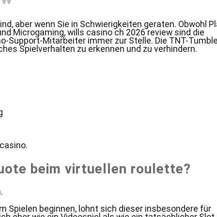
nd, aber wenn Sie in Schwierigkeiten geraten. Obwohl P
nd Microgaming, wills casino ch 2026 review sind die
ino-Support-Mitarbeiter immer zur Stelle. Die TNT-Tumbl
ches Spielverhalten zu erkennen und zu verhindern.
g
 casino.
ote beim virtuellen roulette?
.
 Spielen beginnen, lohnt sich dieser insbesondere für
h eher wie ein Videospiel als wie ein tatsächlicher Slot, 